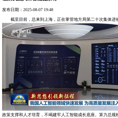
发布日期：2025-08-07 19:48
截至目前，总来到上海，正在掌管地方局第二十次集体进修
政策支撑和人才培育，不竭建牢人工智能成长底座。算力总规模