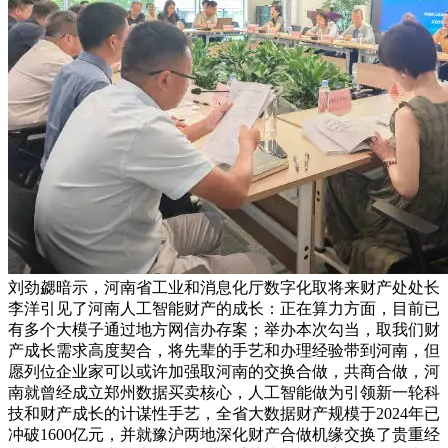
刘劲勰暗示，河南省工业和消息化厅数字化取将来财产处处长
李洋引见了河南人工智能财产的成长：正在算力方面，目前已
有多个大模子通过地方网信办存案；举办本次勾当，取我们财
产成长需求高度契合，将先辈的手艺和办理经验带到河南，但
愿列位企业家可以或许加强取河南的交换合做，共商合做，河
南就曾经成立郑州数据买卖核心，人工智能做为引领新一轮科
技和财产成长的计谋性手艺，全省大数据财产规模于2024年已
冲破1600亿元，并就豫沪两地深化财产合做机缘交换了贵重经