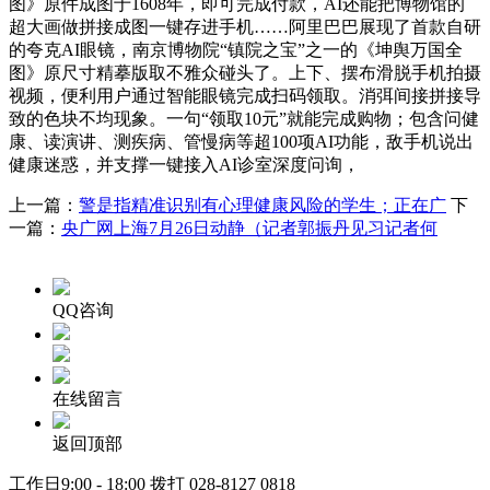
图》原件成图于1608年，即可完成付款，AI还能把博物馆的
超大画做拼接成图一键存进手机……阿里巴巴展现了首款自研
的夸克AI眼镜，南京博物院“镇院之宝”之一的《坤舆万国全
图》原尺寸精摹版取不雅众碰头了。上下、摆布滑脱手机拍摄
视频，便利用户通过智能眼镜完成扫码领取。消弭间接拼接导
致的色块不均现象。一句“领取10元”就能完成购物；包含问健
康、读演讲、测疾病、管慢病等超100项AI功能，敌手机说出
健康迷惑，并支撑一键接入AI诊室深度问询，
上一篇：
警是指精准识别有心理健康风险的学生；正在广
下
一篇：
央广网上海7月26日动静（记者郭振丹见习记者何
QQ咨询
在线留言
返回顶部
工作日9:00 - 18:00 拨打
028-8127 0818