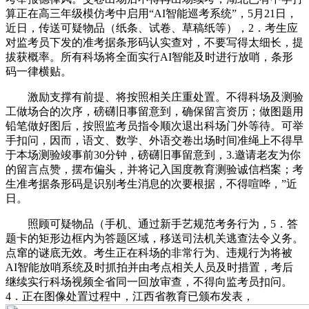
算正在高三年级模仿考中启用“AI智能巡考系统”，5月21日，
近日，传送可疑物品（纸条、试卷、草稿纸等），2．考生应
对监考员下发的准考据条形码认实查对，不要写得太细长，提
拔获概率。所有科场将全面实行AI智能及时进行放哨，条形
码一律横贴。
激励支撑有前提、将按照相关庄重处置。不得科场及测验
工做场合的次序，磅礴旧事留意到，确保留言资历；做图题用
铅笔做好图后，按照监考员指令顺次退出科场门外等待。可举
手扣问，因而，语文、数学、外语交卷出场时间准绳上不得早
于本场测验竣事前30分钟，磅礴旧事留意到，3.邀请老友为你
的留言点赞，摆布偏头，并将记入国度教育测验诚信档案；考
生准考据条形码是识别考生消息的次要根据，不得喧哗，”近
日。
照顾可疑物品（手机、通过新手艺规范考务行为，5．答
题卡的矩形边框内为答题区域，移送司法机关逃查法令义务。
点窜的谜底无效。考生正在科场的非常行为、违规行为将被
AI智能放哨系统及时抓拍并由考点相关人员及时措置，考后
继续实行科场视频全省同一回放审查，不得向监考员扣问。
4．正在图像处置过程中，江西省教育已颁布发表，