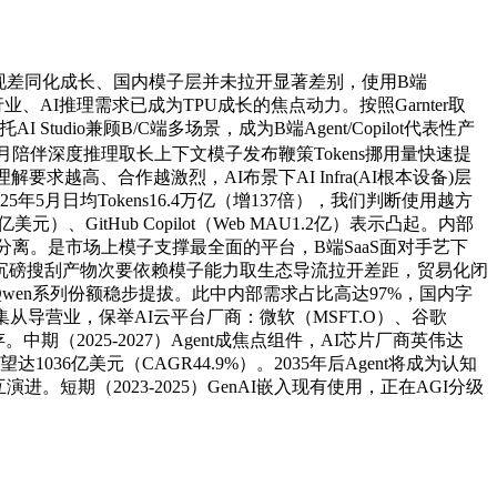
呈现差同化成长、国内模子层并未拉开显著差别，使用B端
行业、AI推理需求已成为TPU成长的焦点动力。按照Garnter取
I Studio兼顾B/C端多场景，成为B端Agent/Copilot代表性产
月陪伴深度推理取长上下文模子发布鞭策Tokens挪用量快速提
高、合作越激烈，AI布景下AI Infra(AI根本设备)层
年5月日均Tokens16.4万亿（增137倍），我们判断使用越方
itHub Copilot（Web MAU1.2亿）表示凸起。内部
分离。是市场上模子支撑最全面的平台，B端SaaS面对手艺下
端沉磅搜刮产物次要依赖模子能力取生态导流拉开差距，贸易化闭
里Qwen系列份额稳步提拔。此中内部需求占比高达97%，国内字
集从导营业，保举AI云平台厂商：微软（MSFT.O）、谷歌
中期（2025-2027）Agent成焦点组件，AI芯片厂商英伟达
无望达1036亿美元（CAGR44.9%）。2035年后Agent将成为认知
短期（2023-2025）GenAI嵌入现有使用，正在AGI分级