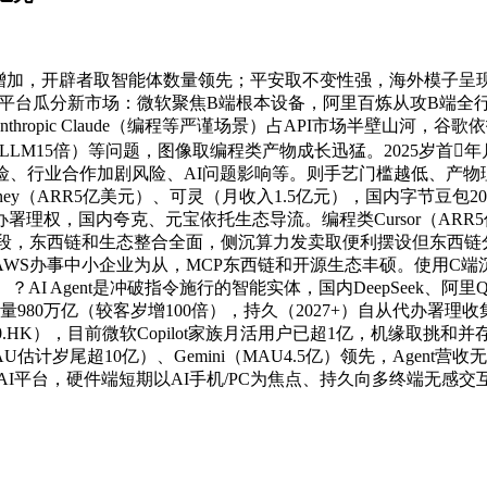
求快速增加，开辟者取智能体数量领先；平安取不变性强，海外模子
/Agent平台瓜分新市场：微软聚焦B端根本设备，阿里百炼从攻B端全
thropic Claude（编程等严谨场景）占API市场半壁山河，谷歌依托A
LLM15倍）等问题，图像取编程类产物成长迅猛。2025岁首年
行业合作加剧风险、AI问题影响等。则手艺门槛越低、产物理解要求越
y（ARR5亿美元）、可灵（月收入1.5亿元），国内字节豆包2025
内夸克、元宝依托生态导流。编程类Cursor（ARR5亿美元）、G
能体阶段，东西链和生态整合全面，侧沉算力发卖取便利摆设但东西链
WS办事中小企业为从，MCP东西链和开源生态丰硕。使用C
I Agent是冲破指令施行的智能实体，国内DeepSeek、阿
980万亿（较客岁增100倍），持久（2027+）自从代办署理收
0.HK），目前微软Copilot家族月活用户已超1亿，机缘取挑和并存。
（MAU估计岁尾超10亿）、Gemini（MAU4.5亿）领先，Agent营收
台，硬件端短期以AI手机/PC为焦点、持久向多终端无感交互演进。