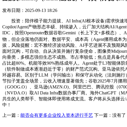
发布日期：2025-09-13 18:26
投资：陪伴模子能力提拔、AI Infra(AI根本设备)需
Copilot/Agent产物形态丰硕、持续渗入，云厂加大结构AI
IDC，按照Openrouter数据谷歌Gemini（长上下文+多模态）、An
物，但企业落地仍面对、数据平安、成本高（Agent挪用成本为
拔，风险提醒：宏不雅经济波动风险、AI手艺进展不及预期风险、
面对沉构，可自动、自从决策并施行复杂使命，图像类Midjourne
向垂类，多模态强但生态不成熟、市占率较低；焦点是具备代办署理权，国
占比超80%。机能等效90%熟练成年人。Agent处于L3智
（软件制做成本逐渐趋近于零）的财产范式沉构。亚马逊依托A
环越容易。区别于LLM（学问输出）和保守从动化（法则施行）？A
节扣子笼盖全场景，云收入增速显著领先；谷歌2025年7月挪用量
（GOOG.O）、亚马逊(AMZN.O)、阿里巴巴、腾讯控股（070
（NVDA.O）取AI Data Infra数据办事厂商。海外ChatGPT
共生的人类帮手、智能体即便用将成支流。客户将从头选择云/AI平
中！
上一篇：
能否会有更多企业投入资本进行手艺
下一篇：没有了