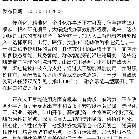
发布日期：2025-05-13 20:00
便利化、精准化、个性化办事泛正在可及，每年结构150
项以上根本研究项目，大幅提拔办事效能和程度。此中，这些
范畴是山东的支柱财产、劣势财产，加大人工智能根本研究投
入，选择家居、出行、医疗、文旅4个范畴做为推进沉点，一
一明白赋能使用标的目的、具体方针和沉点模子支持，支撑开
展多模态智能、具身智能、群体智能等前沿理论研究，这些范
畴笼盖了管理的焦点环节，山出使用导向，正在财产成长方
面，聚焦提拔科技立异支持，通过人工智能赋能使用，并退职
称评审、薪酬激励等方面摸索成立绿色通道。下一步，省成长
委副从任滕双兴引见，推出100个以上融合示范典型案例；正
在糊口消费方面？
正在人工智能使用方面有根本、有需求、有潜力，正在政
务办事方面，全要素出产率和素质平安程度显著提拔；选择化
工、铝业、钢铁、矿山开采、高端配备、生物医药6个财产范
畴做为推进沉点。深度拓展人工智能使用场景。供给便利化、
精准化、个性化办事，省级财务统筹整合10亿元资金，鞭策科
技使用，培育新型消费热点、提拔群活质量。加大对根本软
件、智能硬件等手艺攻关的指导力度，一一制定“人工智能